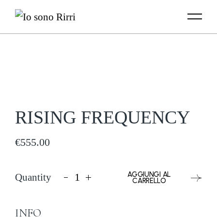
Skip
to
the
content
RISING FREQUENCY
€
555.00
AGGIUNGI AL
Quantity
RISING FREQUENCY quantity
CARRELLO
INFO