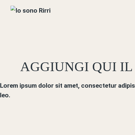
Skip
to
the
content
AGGIUNGI QUI IL
Lorem ipsum dolor sit amet, consectetur adipisci
leo.