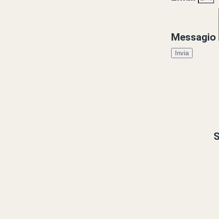
Messagio
Invia
S