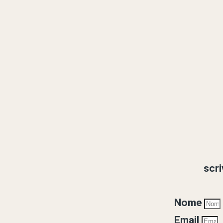
scri
Nome
Email